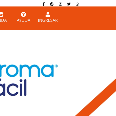
fb
p
ig
tw
wp
NDA
AYUDA
INGRESAR